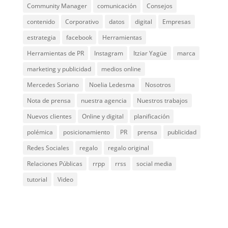
Community Manager
comunicación
Consejos
contenido
Corporativo
datos
digital
Empresas
estrategia
facebook
Herramientas
Herramientas de PR
Instagram
Itziar Yagüe
marca
marketing y publicidad
medios online
Mercedes Soriano
Noelia Ledesma
Nosotros
Nota de prensa
nuestra agencia
Nuestros trabajos
Nuevos clientes
Online y digital
planificación
polémica
posicionamiento
PR
prensa
publicidad
Redes Sociales
regalo
regalo original
Relaciones Públicas
rrpp
rrss
social media
tutorial
Video