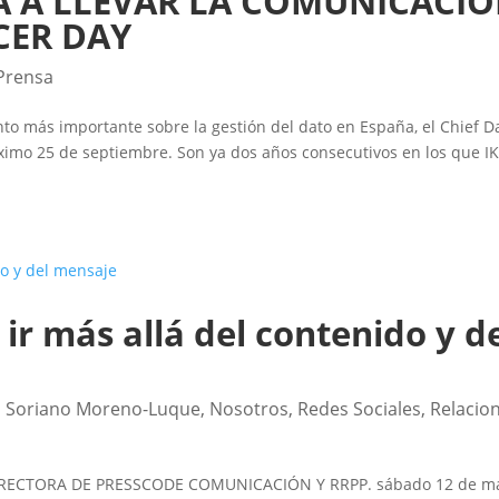
Á A LLEVAR LA COMUNICACI
CER DAY
Prensa
to más importante sobre la gestión del dato en España, el Chief D
óximo 25 de septiembre. Son ya dos años consecutivos en los que I
 ir más allá del contenido y d
 Soriano Moreno-Luque
,
Nosotros
,
Redes Sociales
,
Relacio
ECTORA DE PRESSCODE COMUNICACIÓN Y RRPP. sábado 12 de m