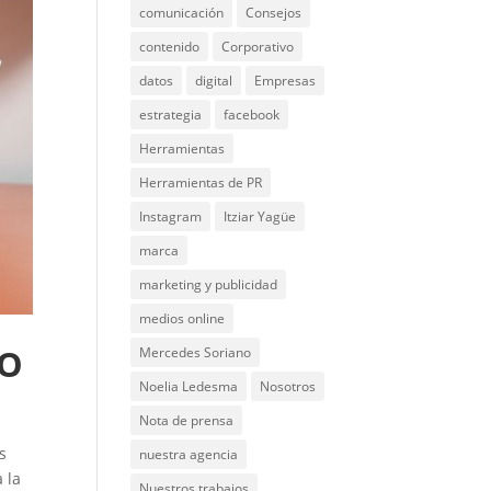
comunicación
Consejos
contenido
Corporativo
datos
digital
Empresas
estrategia
facebook
Herramientas
Herramientas de PR
Instagram
Itziar Yagüe
marca
marketing y publicidad
medios online
IO
Mercedes Soriano
Noelia Ledesma
Nosotros
Nota de prensa
s
nuestra agencia
 la
Nuestros trabajos